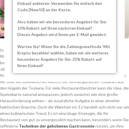
Einkauf anbieten. Verwenden Sie einfach den
Code [New10] an der Kasse.
Also haben wir ein besonderes Angebot für Sie:
15% Rabatt auf Ihren nächsten Einkauf!
Dieses Angebot wird Ihnen per E-Mail gewährt.
Warten Sie! Wenn Sie die Zahlungsmethode 'Mit
In der europäischen Gastronomie bestimmen die Jahreszeiten den
Krypto bezahlen' wählen, haben wir ein weiteres
Rhythmus dessen, was Land und Meer hervorbringen. Es gibt etwas
besonderes Angebot für Sie: 25% Rabatt auf
besonders Befriedigendes an einem Gericht, das genau nach der
Ihren Einkauf!
Jahreszeit schmeckt, in der es serviert wird. Stellen Sie sich einen
frischen Herbstsalat mit wilden Pilzen aus den schottischen Highlands
vor oder ein sommerliches Risotto mit sonnengereiften Tomaten aus
den Hügeln der Toskana. Für viele Restaurantbesitzer kann die Idee, die
Speisekarte saisonal anzupassen, jedoch zunächst wie eine große
Herausforderung wirken – als zusätzliche Aufgabe in einer ohnehin
hektischen Branche. Doch die Wahrheit ist: Es handelt sich nicht nur um
einen kulinarischen Trend. Es ist eine kluge Strategie, die Ihr
Restaurant von gut zu unvergesslich machen kann, besonders wenn Sie
raffinierte
Techniken der gehobenen Gastronomie
nutzen, um Ihre