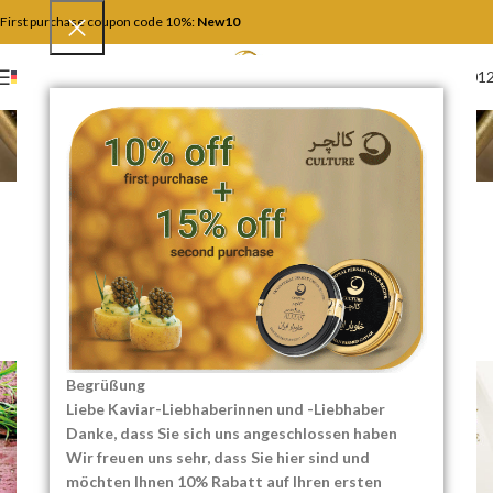
First purchase coupon code 10%:
New10
+4917446201
DEUTSCH
Der Blog
Home
Essen und Rezepte
ESSEN UND REZEPTE
,
SERVE AND KEEP
Saisonale Aktualisierung
Ihrer Restaurantkarte für
maximale Attraktivität
0
SEO Content Creator
On 09/21/2025
Begrüßung
Liebe Kaviar-Liebhaberinnen und -Liebhaber
Danke, dass Sie sich uns angeschlossen haben
Wir freuen uns sehr, dass Sie hier sind und
möchten Ihnen 10% Rabatt auf Ihren ersten