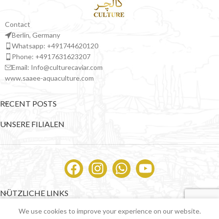
Contact
Berlin, Germany
Whatsapp: +491744620120
Phone: +4917631623207
Email: Info@culturecaviar.com
www.saaee-aquaculture.com
RECENT POSTS
UNSERE FILIALEN
NÜTZLICHE LINKS
0
We use cookies to improve your experience on our website.
Shop
Sidebar
Wishlist
Cart
My account