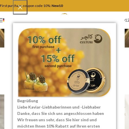
First purchase coupon code 10%:
New10
+4917446201
DEUTSCH
Der Blog
Home
Essen und Rezepte
ESSEN UND REZEPTE
Butter, Sahne oder Öl? Die
beste Fettbegleitung für
Kaviar
0
SEO Content Creator
On 04/15/2026
Begrüßung
Liebe Kaviar-Liebhaberinnen und -Liebhaber
Danke, dass Sie sich uns angeschlossen haben
Wir freuen uns sehr, dass Sie hier sind und
möchten Ihnen 10% Rabatt auf Ihren ersten