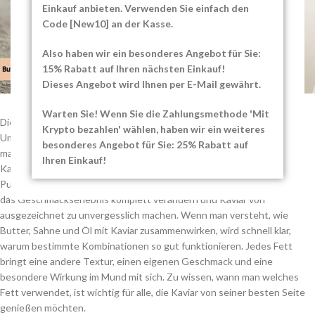
Einkauf anbieten. Verwenden Sie einfach den
Code [New10] an der Kasse.
Also haben wir ein besonderes Angebot für Sie:
15% Rabatt auf Ihren nächsten Einkauf!
Dieses Angebot wird Ihnen per E-Mail gewährt.
Warten Sie! Wenn Sie die Zahlungsmethode 'Mit
Die feinen Perlen des Kaviars, seine leichte Salzigkeit und sein voller
Krypto bezahlen' wählen, haben wir ein weiteres
Umami-Geschmack machen ihn zu einer besonderen Delikatesse, die
besonderes Angebot für Sie: 25% Rabatt auf
man richtig genießen sollte. Während viele Menschen auf die
Ihren Einkauf!
Kaviarsorte oder die Art des Servierens achten, wird ein wichtiger
Punkt oft übersehen: Fett. Die Wahl der besten Fettbegleitung kann
das Geschmackserlebnis komplett verändern und Kaviar von
ausgezeichnet zu unvergesslich machen. Wenn man versteht, wie
Butter, Sahne und Öl mit Kaviar zusammenwirken, wird schnell klar,
warum bestimmte Kombinationen so gut funktionieren. Jedes Fett
bringt eine andere Textur, einen eigenen Geschmack und eine
besondere Wirkung im Mund mit sich. Zu wissen, wann man welches
Fett verwendet, ist wichtig für alle, die Kaviar von seiner besten Seite
genießen möchten.