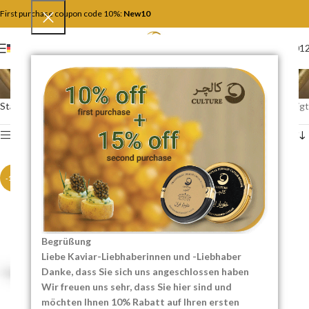
First purchase coupon code 10%:
New10
+4917446201
DEUTSCH
Shah Kaviar
Startseite
Shah Kaviar
Einzelnes Ergebnis wird angezeigt
Show sidebar
-10%
Begrüßung
Liebe Kaviar-Liebhaberinnen und -Liebhaber
Danke, dass Sie sich uns angeschlossen haben
Wir freuen uns sehr, dass Sie hier sind und
möchten Ihnen 10% Rabatt auf Ihren ersten