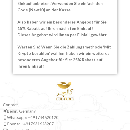
Shah Kaviar
Einkauf anbieten. Verwenden Sie einfach den
Code [New10] an der Kasse.
225.00
€
–
3,420.00
€
Also haben wir ein besonderes Angebot für Sie:
15% Rabatt auf Ihren nächsten Einkauf!
Dieses Angebot wird Ihnen per E-Mail gewährt.
Warten Sie! Wenn Sie die Zahlungsmethode 'Mit
Krypto bezahlen' wählen, haben wir ein weiteres
besonderes Angebot für Sie: 25% Rabatt auf
Ihren Einkauf!
Contact
Berlin, Germany
Whatsapp: +491744620120
Phone: +4917631623207