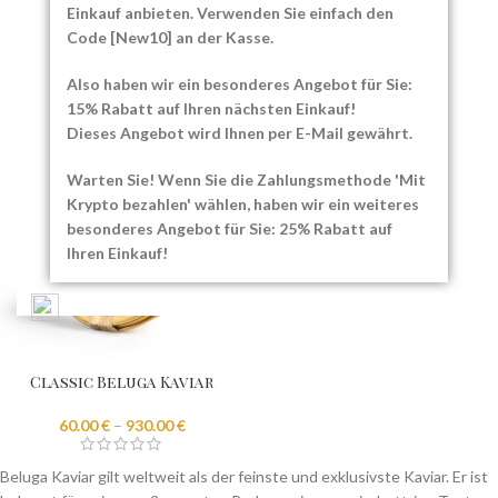
Beluga Imperial Kaviar
Beluga Imperial
Einkauf anbieten. Verwenden Sie einfach den
Selection Kaviar
Code [New10] an der Kasse.
75.00
€
–
1,150.00
€
88.00
€
–
1,320.00
€
Also haben wir ein besonderes Angebot für Sie:
15% Rabatt auf Ihren nächsten Einkauf!
Dieses Angebot wird Ihnen per E-Mail gewährt.
Warten Sie! Wenn Sie die Zahlungsmethode 'Mit
Krypto bezahlen' wählen, haben wir ein weiteres
besonderes Angebot für Sie: 25% Rabatt auf
Ihren Einkauf!
Classic Beluga Kaviar
60.00
€
–
930.00
€
Beluga Kaviar gilt weltweit als der feinste und exklusivste Kaviar. Er ist