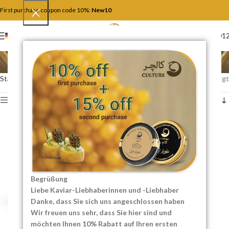
First purchase coupon code 10%:
New10
+4917446201
DEUTSCH
Beluga-Kaviar
Startseite
Beluga-Kaviar
Alle 3 Ergebnisse werden angezeigt
Show sidebar
-20%
Begrüßung
Liebe Kaviar-Liebhaberinnen und -Liebhaber
Danke, dass Sie sich uns angeschlossen haben
Wir freuen uns sehr, dass Sie hier sind und
möchten Ihnen 10% Rabatt auf Ihren ersten