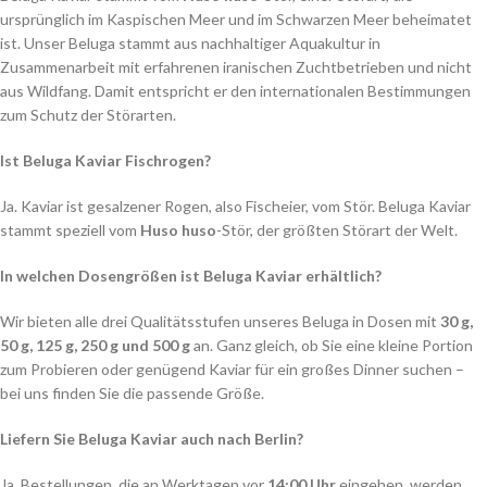
ursprünglich im Kaspischen Meer und im Schwarzen Meer beheimatet
ist. Unser Beluga stammt aus nachhaltiger Aquakultur in
Zusammenarbeit mit erfahrenen iranischen Zuchtbetrieben und nicht
aus Wildfang. Damit entspricht er den internationalen Bestimmungen
zum Schutz der Störarten.
Ist Beluga Kaviar Fischrogen?
Ja. Kaviar ist gesalzener Rogen, also Fischeier, vom Stör. Beluga Kaviar
stammt speziell vom
Huso huso
-Stör, der größten Störart der Welt.
In welchen Dosengrößen ist Beluga Kaviar erhältlich?
Wir bieten alle drei Qualitätsstufen unseres Beluga in Dosen mit
30 g,
50 g, 125 g, 250 g und 500 g
an. Ganz gleich, ob Sie eine kleine Portion
zum Probieren oder genügend Kaviar für ein großes Dinner suchen –
bei uns finden Sie die passende Größe.
Liefern Sie Beluga Kaviar auch nach Berlin?
Ja. Bestellungen, die an Werktagen vor
14:00 Uhr
eingehen, werden