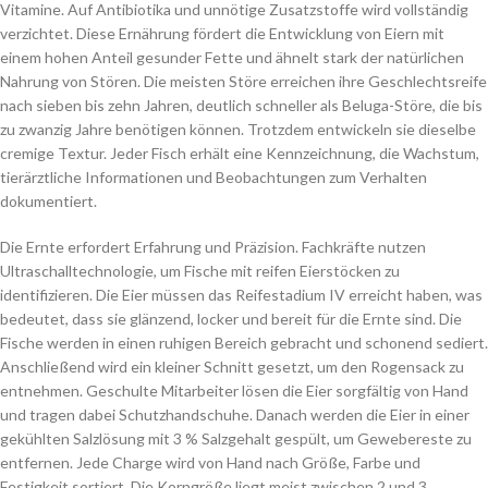
Vitamine. Auf Antibiotika und unnötige Zusatzstoffe wird vollständig
verzichtet. Diese Ernährung fördert die Entwicklung von Eiern mit
einem hohen Anteil gesunder Fette und ähnelt stark der natürlichen
Nahrung von Stören. Die meisten Störe erreichen ihre Geschlechtsreife
nach sieben bis zehn Jahren, deutlich schneller als Beluga-Störe, die bis
zu zwanzig Jahre benötigen können. Trotzdem entwickeln sie dieselbe
cremige Textur. Jeder Fisch erhält eine Kennzeichnung, die Wachstum,
tierärztliche Informationen und Beobachtungen zum Verhalten
dokumentiert.
Die Ernte erfordert Erfahrung und Präzision. Fachkräfte nutzen
Ultraschalltechnologie, um Fische mit reifen Eierstöcken zu
identifizieren. Die Eier müssen das Reifestadium IV erreicht haben, was
bedeutet, dass sie glänzend, locker und bereit für die Ernte sind. Die
Fische werden in einen ruhigen Bereich gebracht und schonend sediert.
Anschließend wird ein kleiner Schnitt gesetzt, um den Rogensack zu
entnehmen. Geschulte Mitarbeiter lösen die Eier sorgfältig von Hand
und tragen dabei Schutzhandschuhe. Danach werden die Eier in einer
gekühlten Salzlösung mit 3 % Salzgehalt gespült, um Gewebereste zu
entfernen. Jede Charge wird von Hand nach Größe, Farbe und
Festigkeit sortiert. Die Korngröße liegt meist zwischen 2 und 3