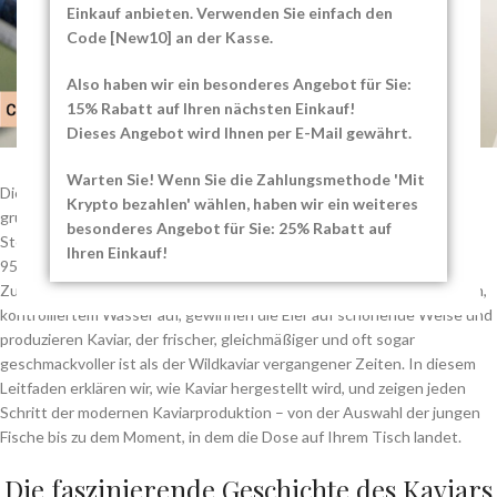
Einkauf anbieten. Verwenden Sie einfach den
Code [New10] an der Kasse.
Also haben wir ein besonderes Angebot für Sie:
15% Rabatt auf Ihren nächsten Einkauf!
Dieses Angebot wird Ihnen per E-Mail gewährt.
Warten Sie! Wenn Sie die Zahlungsmethode 'Mit
Die Kaviarproduktion hat sich in den letzten zwanzig Jahren
Krypto bezahlen' wählen, haben wir ein weiteres
grundlegend verändert. Früher war sie fast vollständig von wilden
besonderes Angebot für Sie: 25% Rabatt auf
Stören aus dem Kaspischen Meer abhängig. Heute stammen mehr als
Ihren Einkauf!
95 % des in Europa verkauften Kaviars aus nachhaltigen
Zuchtbetrieben. Diese Betriebe ziehen die uralten Fische in sauberem,
kontrolliertem Wasser auf, gewinnen die Eier auf schonende Weise und
produzieren Kaviar, der frischer, gleichmäßiger und oft sogar
geschmackvoller ist als der Wildkaviar vergangener Zeiten. In diesem
Leitfaden erklären wir, wie Kaviar hergestellt wird, und zeigen jeden
Schritt der modernen Kaviarproduktion – von der Auswahl der jungen
Fische bis zu dem Moment, in dem die Dose auf Ihrem Tisch landet.
Die faszinierende Geschichte des Kaviars