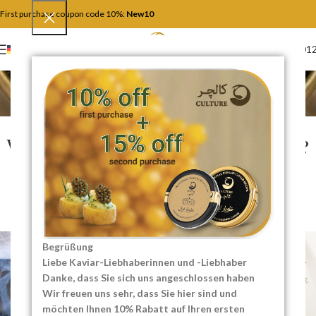
First purchase coupon code 10%:
New10
+4917446201
DEUTSCH
Der Blog
Home
Geschichte und Kultur
GESCHICHTE UND KULTUR
,
WISSENSCHAFTLICHE ARTIKEL
Wie wird Kaviar hergestellt?
Alles über die
Kaviarproduktion
0
InoServer
On 10/09/2024
Begrüßung
Liebe Kaviar-Liebhaberinnen und -Liebhaber
Danke, dass Sie sich uns angeschlossen haben
Wir freuen uns sehr, dass Sie hier sind und
möchten Ihnen 10% Rabatt auf Ihren ersten