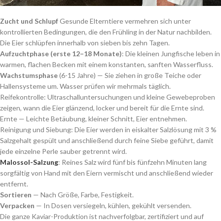
Zucht und Schlupf
Gesunde Elterntiere vermehren sich unter
kontrollierten Bedingungen, die den Frühling in der Natur nachbilden.
Die Eier schlüpfen innerhalb von sieben bis zehn Tagen.
Aufzuchtphase (erste 12–18 Monate)
: Die kleinen Jungfische leben in
warmen, flachen Becken mit einem konstanten, sanften Wasserfluss.
Wachstumsphase
(6-15 Jahre) — Sie ziehen in große Teiche oder
Hallensysteme um. Wasser prüfen wir mehrmals täglich.
Reifekontrolle: Ultraschalluntersuchungen und kleine Gewebeproben
zeigen, wann die Eier glänzend, locker und bereit für die Ernte sind.
Ernte — Leichte Betäubung, kleiner Schnitt, Eier entnehmen.
Reinigung und Siebung: Die Eier werden in eiskalter Salzlösung mit 3 %
Salzgehalt gespült und anschließend durch feine Siebe geführt, damit
jede einzelne Perle sauber getrennt wird.
Malossol-Salzung
: Reines Salz wird fünf bis fünfzehn Minuten lang
sorgfältig von Hand mit den Eiern vermischt und anschließend wieder
entfernt.
Sortieren
— Nach Größe, Farbe, Festigkeit.
Verpacken
— In Dosen versiegeln, kühlen, gekühlt versenden.
Die ganze Kaviar-Produktion ist nachverfolgbar, zertifiziert und auf