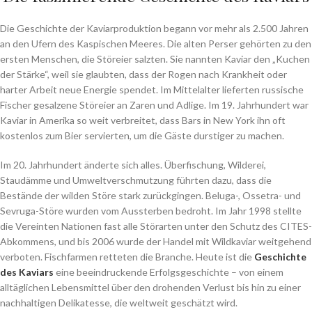
Die Geschichte der Kaviarproduktion begann vor mehr als 2.500 Jahren
an den Ufern des Kaspischen Meeres. Die alten Perser gehörten zu den
ersten Menschen, die Störeier salzten. Sie nannten Kaviar den „Kuchen
der Stärke“, weil sie glaubten, dass der Rogen nach Krankheit oder
harter Arbeit neue Energie spendet. Im Mittelalter lieferten russische
Fischer gesalzene Störeier an Zaren und Adlige. Im 19. Jahrhundert war
Kaviar in Amerika so weit verbreitet, dass Bars in New York ihn oft
kostenlos zum Bier servierten, um die Gäste durstiger zu machen.
Im 20. Jahrhundert änderte sich alles. Überfischung, Wilderei,
Staudämme und Umweltverschmutzung führten dazu, dass die
Bestände der wilden Störe stark zurückgingen. Beluga-, Ossetra- und
Sevruga-Störe wurden vom Aussterben bedroht. Im Jahr 1998 stellte
die Vereinten Nationen fast alle Störarten unter den Schutz des CITES-
Abkommens, und bis 2006 wurde der Handel mit Wildkaviar weitgehend
verboten. Fischfarmen retteten die Branche. Heute ist die
Geschichte
des Kaviars
eine beeindruckende Erfolgsgeschichte – von einem
alltäglichen Lebensmittel über den drohenden Verlust bis hin zu einer
nachhaltigen Delikatesse, die weltweit geschätzt wird.