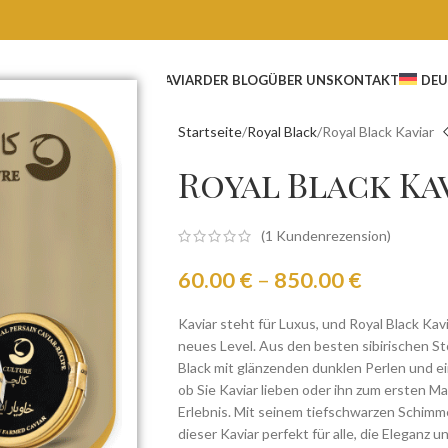
ESCHÄFT
GROSSHANDEL KAVIAR
DER BLOG
ÜBER UNS
KONTAKT
DEU
Startseite
Royal Black
Royal Black Kaviar
Royal Black Ka
(
1
Kundenrezension)
60.00
€
–
850.00
€
Kaviar steht für Luxus, und Royal Black Kav
neues Level. Aus den besten sibirischen 
Black mit glänzenden dunklen Perlen und e
ob Sie Kaviar lieben oder ihn zum ersten Mal
Erlebnis. Mit seinem tiefschwarzen Schimme
dieser Kaviar perfekt für alle, die Eleganz