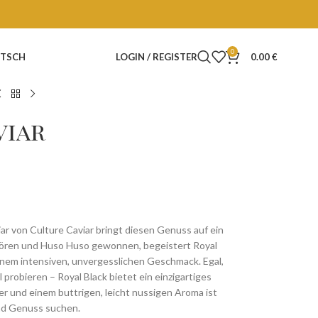
0
TSCH
LOGIN / REGISTER
0.00
€
viar
iar von Culture Caviar bringt diesen Genuss auf ein
Stören und Huso Huso gewonnen, begeistert Royal
inem intensiven, unvergesslichen Geschmack. Egal,
 probieren – Royal Black bietet ein einzigartiges
r und einem buttrigen, leicht nussigen Aroma ist
 und Genuss suchen.