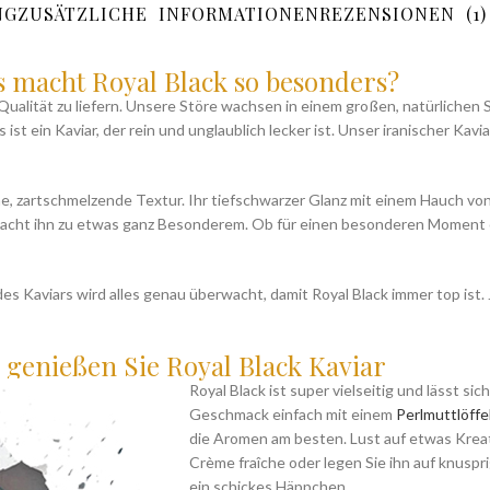
NG
ZUSÄTZLICHE INFORMATIONEN
REZENSIONEN (1)
 macht Royal Black so besonders?
r Qualität zu liefern. Unsere Störe wachsen in einem großen, natürlichen 
st ein Kaviar, der rein und unglaublich lecker ist. Unser iranischer Kavi
he, zartschmelzende Textur. Ihr tiefschwarzer Glanz mit einem Hauch von
 macht ihn zu etwas ganz Besonderem. Ob für einen besonderen Moment o
es Kaviars wird alles genau überwacht, damit Royal Black immer top ist. 
 genießen Sie Royal Black Kaviar
Royal Black ist super vielseitig und lässt si
Geschmack einfach mit einem
Perlmuttlöffe
die Aromen am besten. Lust auf etwas Kreati
Crème fraîche oder legen Sie ihn auf knuspr
ein schickes Häppchen.