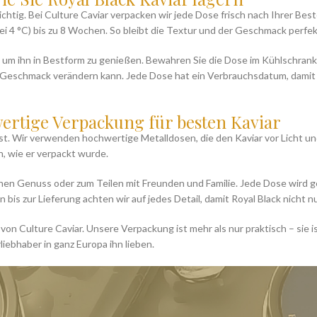
wichtig. Bei Culture Caviar verpacken wir jede Dose frisch nach Ihrer Bes
bei 4 °C) bis zu 8 Wochen. So bleibt die Textur und der Geschmack perfek
 um ihn in Bestform zu genießen. Bewahren Sie die Dose im Kühlschrank
n Geschmack verändern kann. Jede Dose hat ein Verbrauchsdatum, damit 
rtige Verpackung für besten Kaviar
t ist. Wir verwenden hochwertige Metalldosen, die den Kaviar vor Licht 
n, wie er verpackt wurde.
kleinen Genuss oder zum Teilen mit Freunden und Familie. Jede Dose wird
 bis zur Lieferung achten wir auf jedes Detail, damit Royal Black nicht n
t von Culture Caviar. Unsere Verpackung ist mehr als nur praktisch – sie 
liebhaber in ganz Europa ihn lieben.