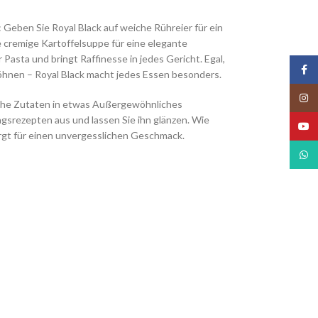
 Geben Sie Royal Black auf weiche Rühreier für ein
e cremige Kartoffelsuppe für eine elegante
 Pasta und bringt Raffinesse in jedes Gericht. Egal,
Face
wöhnen – Royal Black macht jedes Essen besonders.
Insta
nfache Zutaten in etwas Außergewöhnliches
ingsrezepten aus und lassen Sie ihn glänzen. Wie
YouT
orgt für einen unvergesslichen Geschmack.
What