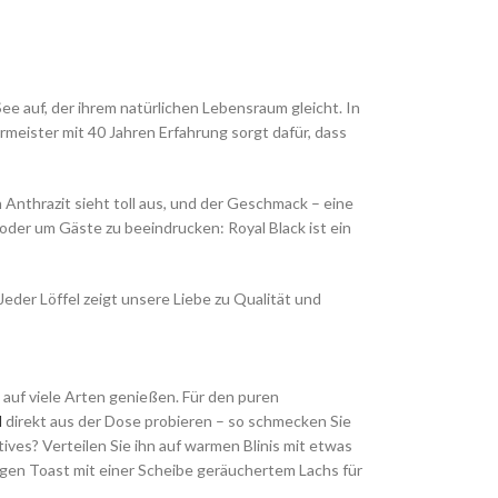
See auf, der ihrem natürlichen Lebensraum gleicht. In
armeister mit 40 Jahren Erfahrung sorgt dafür, dass
 Anthrazit sieht toll aus, und der Geschmack – eine
der um Gäste zu beeindrucken: Royal Black ist ein
Jeder Löffel zeigt unsere Liebe zu Qualität und
ch auf viele Arten genießen. Für den puren
l
direkt aus der Dose probieren – so schmecken Sie
ves? Verteilen Sie ihn auf warmen Blinis mit etwas
igen Toast mit einer Scheibe geräuchertem Lachs für