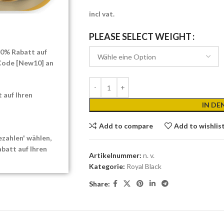
incl vat.
WEIGHT
 10% Rabatt auf
 Code [New10] an
 auf Ihren
IN D
Add to compare
Add to wishlis
zahlen' wählen,
batt auf Ihren
Artikelnummer:
n. v.
Kategorie:
Royal Black
Share: