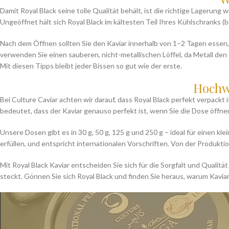
Damit Royal Black seine tolle Qualität behält, ist die richtige Lagerung 
Ungeöffnet hält sich Royal Black im kältesten Teil Ihres Kühlschranks (
Nach dem Öffnen sollten Sie den Kaviar innerhalb von 1–2 Tagen essen,
verwenden Sie einen sauberen, nicht-metallischen Löffel, da Metall de
Mit diesen Tipps bleibt jeder Bissen so gut wie der erste.
Hochwe
Bei Culture Caviar achten wir darauf, dass Royal Black perfekt verpack
bedeutet, dass der Kaviar genauso perfekt ist, wenn Sie die Dose öffne
Unsere Dosen gibt es in 30 g, 50 g, 125 g und 250 g – ideal für einen 
erfüllen, und entspricht internationalen Vorschriften. Von der Produktion
Mit Royal Black Kaviar entscheiden Sie sich für die Sorgfalt und Qualitä
steckt. Gönnen Sie sich Royal Black und finden Sie heraus, warum Kaviar