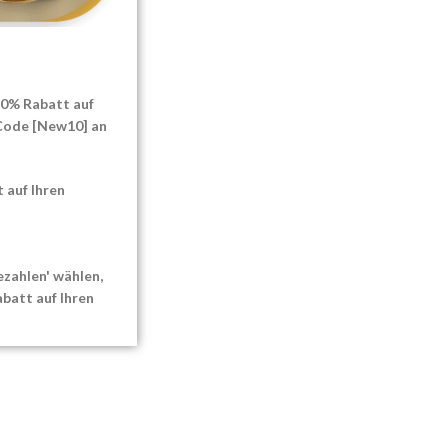
igkeit
0
lture Caviar
 nie probiert haben,
wahrscheinlich: Wie
 10% Rabatt auf
ar eigentlich...
 Code [New10] an
E READING
 auf Ihren
zahlen' wählen,
batt auf Ihren