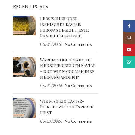
RECENT POSTS
Persischer oder
Iranischer Kaviar:
Face
Europas begehrteste
Luxusdelikatesse
Insta
06/01/2026
No Comments
YouT
Warum mögen manche
What
Menschen keinen Kaviar
– und wie kann man ihre
Meinung ändern?
05/21/2026
No Comments
Wie man ein Kaviar-
Etikett wie ein Experte
liest
05/19/2026
No Comments