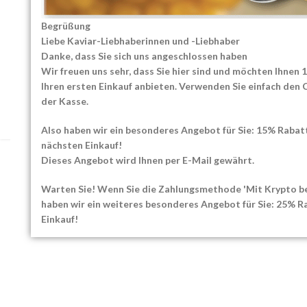
Merkmale jeder
Salz
Begrüßung
Kaviarsorte?
Posted by
Cu
Liebe Kaviar-Liebhaberinnen und -Liebhaber
Wenn Sie ihn noch
0
Posted by
Culture Caviar
Danke, dass Sie sich uns angeschlossen haben
fragen Sie sich 
Kaviar wird seit jeher mit Luxus
Wir freuen uns sehr, dass Sie hier sind und möchten Ihnen
schmeckt Kavi
verbunden und erinnert an elegante
Ihren ersten Einkauf anbieten. Verwenden Sie einfach den
CONTINU
Dinner und feine Geschmäcker. Do...
der Kasse.
CONTINUE READING
Also haben wir ein besonderes Angebot für Sie: 15% Rabatt
nächsten Einkauf!
Dieses Angebot wird Ihnen per E-Mail gewährt.
Warten Sie! Wenn Sie die Zahlungsmethode 'Mit Krypto be
haben wir ein weiteres besonderes Angebot für Sie: 25% Ra
Einkauf!