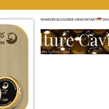
ESCHÄFT
GROSSHANDEL KAVIAR
DER BLOG
ÜBER UNS
KONTAKT
DEU
 by
Culture Cav
Home
Articles Posted by Culture Caviar
ND REZEPTE
chmeckt
 Textur &